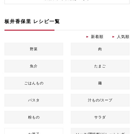
板井香保里 レシピ一覧
新着順
人気順
野菜
肉
魚介
たまご
ごはんもの
麺
パスタ
汁もの/スープ
粉もの
サラダ