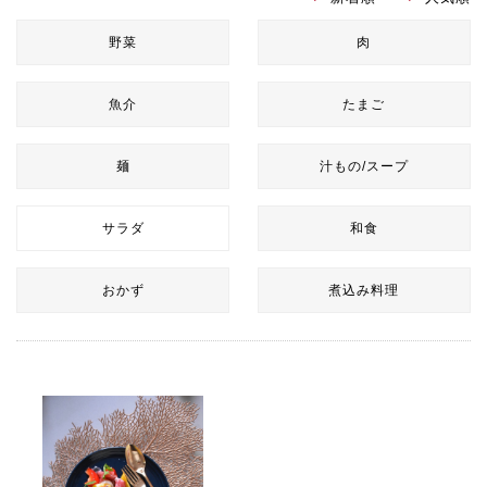
野菜
肉
魚介
たまご
麺
汁もの/スープ
サラダ
和食
おかず
煮込み料理