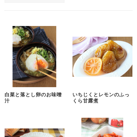
白菜と落とし卵のお味噌
いちじくとレモンのふっ
汁
くら甘露煮