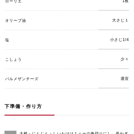
1枚
ローリエ
大さじ１
オリーブ油
小さじ1/4
塩
少々
こしょう
適宜
パルメザンチーズ
下準備・作り方
大根・にんじん・しいたけは１ｃｍの角切りにし、長ねぎ