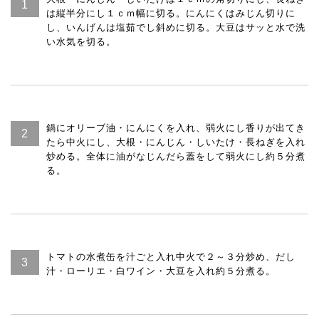
は縦半分にし１ｃｍ幅に切る。にんにくはみじん切りに
し、いんげんは塩茹でし斜めに切る。大豆はサッと水で洗
い水気を切る。
鍋にオリーブ油・にんにくを入れ、弱火にし香りが出てき
たら中火にし、大根・にんじん・しいたけ・長ねぎを入れ
炒める。全体に油がなじんだら蓋をして弱火にし約５分煮
る。
トマトの水煮缶を汁ごと入れ中火で２～３分炒め、だし
汁・ローリエ・白ワイン・大豆を入れ約５分煮る。