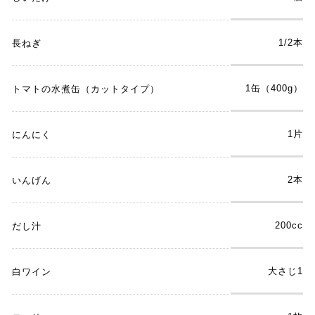
1/2本
長ねぎ
1缶（400g）
トマトの水煮缶（カットタイプ）
1片
にんにく
2本
いんげん
200cc
だし汁
大さじ1
白ワイン