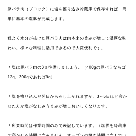
豚バラ肉（ブロック）に塩を擦り込み冷蔵庫で保存すれば、簡
単に基本の塩豚が完成します。
程よく水分が抜けた豚バラ肉は肉本来の旨みが増して濃厚な味
わい。様々な料理に活用できるので大変便利です。
＊塩は豚バラ肉の3％準備しましょう。（400gの豚バラならば
12g、300gであれば9g）
＊塩を擦り込んだ翌日から召し上がれますが、3～5日ほど寝か
せた方が塩がなじみうまみが増しおいしくなります。
＊所要時間は作業時間のみで表記しています。（塩豚を冷蔵庫
で寝かせる時間は含みません。オーブンの焼き時間は含んでい