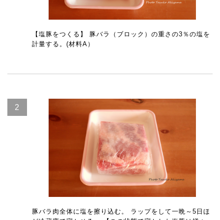
【塩豚をつくる】 豚バラ（ブロック）の重さの3％の塩を
計量する。(材料A）
豚バラ肉全体に塩を擦り込む。 ラップをして一晩～5日ほ