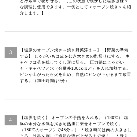
ど冷蔵庫で寝かせる。 【この状態で寝かした塩豚は様々
な調理に使用できます。一例として＜オーブン焼き＞を紹
介します。】
【塩豚のオーブン焼き～焼き野菜添え～】 【野菜の準備
する】 じゃがいもは皮をむき大きめの乱切りにする。 キ
ャベツは芯を残してくし形に切る。 圧力鍋にじゃがい
も・キャベツと水（分量外100ccほど）を入れ加熱する。
ピンが上がったら火を止め、自然にピンが下がるまで放置
する。（加圧時間は0分）
【塩豚を焼く】 オーブンの予熱を入れる。（180℃） 塩
豚の余分な水気を拭き耐熱皿に乗せオーブンで焼く。
（180℃のオーブンで45分～） ＊焼き時間は肉の大きさに
よる。竹串を刺して透明な液が上がるまで焼く。 ＊残り