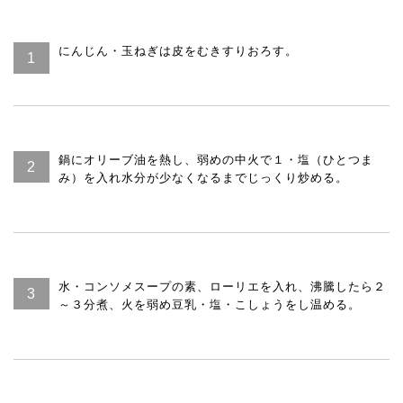
にんじん・玉ねぎは皮をむきすりおろす。
鍋にオリーブ油を熱し、弱めの中火で１・塩（ひとつま
み）を入れ水分が少なくなるまでじっくり炒める。
水・コンソメスープの素、ローリエを入れ、沸騰したら２
～３分煮、火を弱め豆乳・塩・こしょうをし温める。