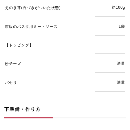
約100g
えのき茸(石づきがついた状態)
1袋
市販のパスタ用ミートソース
【トッピング】
適量
粉チーズ
適量
パセリ
下準備・作り方