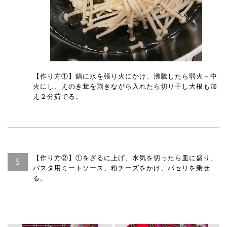
【作り方①】鍋に水を張り火にかけ、沸騰したら弱火～中
火にし、えのき茸を割きながら入れたら切り干し大根も加
え２分茹でる。
【作り方②】①をざるに上げ、水気を切ったら皿に盛り、
パスタ用ミートソース、粉チーズをかけ、パセリを乗せ
る。