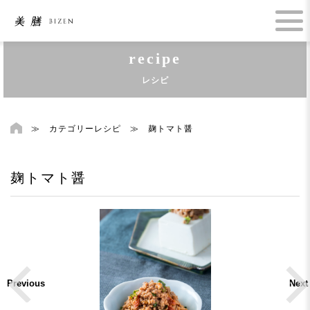
recipe
レシピ
≫
カテゴリーレシピ
≫
麹トマト醤
麹トマト醤
Previous
Next