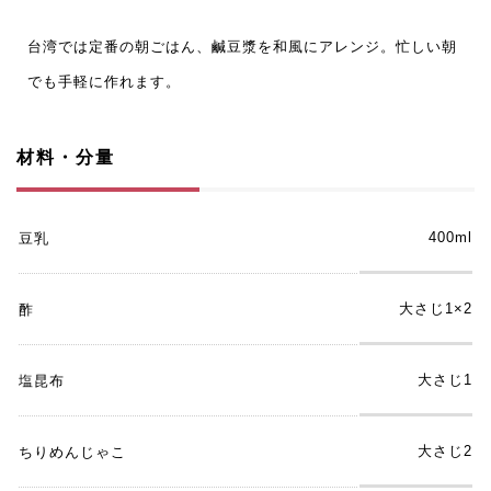
台湾では定番の朝ごはん、鹹豆漿を和風にアレンジ。忙しい朝
でも手軽に作れます。
材料・分量
400ml
豆乳
大さじ1×2
酢
大さじ1
塩昆布
大さじ2
ちりめんじゃこ