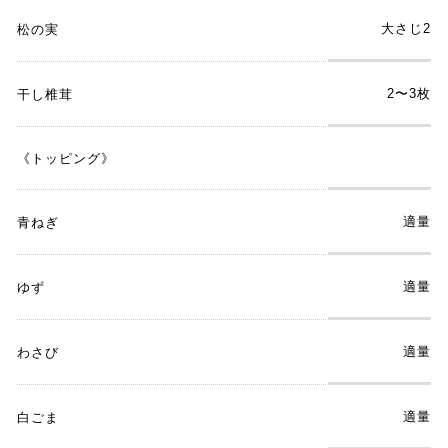
大さじ2
松の実
2〜3枚
干し椎茸
《トッピング》
適量
青ねぎ
適量
ゆず
適量
わさび
適量
白ごま