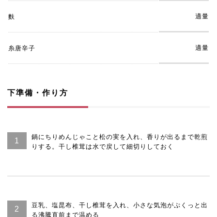
適量
麩
適量
糸唐辛子
下準備・作り方
鍋にちりめんじゃこと松の実を入れ、香りが出るまで乾煎
りする。干し椎茸は水で戻して細切りしておく
豆乳、塩昆布、干し椎茸を入れ、小さな気泡がぷくっと出
る沸騰直前まで温める