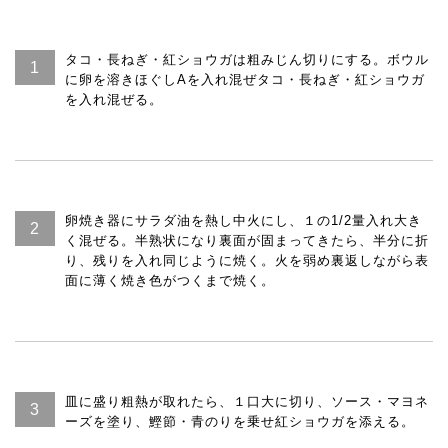
タコ・長ねぎ・紅ショウガは粗みじん切りにする。ボウル
に卵を溶きほぐしAを入れ混ぜタコ・長ねぎ・紅ショウガ
を入れ混ぜる。
卵焼き器にサラダ油を熱し中火にし、１の1/2量入れ大き
く混ぜる。半熟状になり裏面が固まってきたら、半分に折
り、残りを入れ同じように焼く。火を弱め裏返しながら表
面に薄く焼き色がつくまで焼く。
皿に盛り粗熱が取れたら、１口大に切り、ソース・マヨネ
ーズを塗り、鰹節・青のりを乗せ紅ショウガを添える。