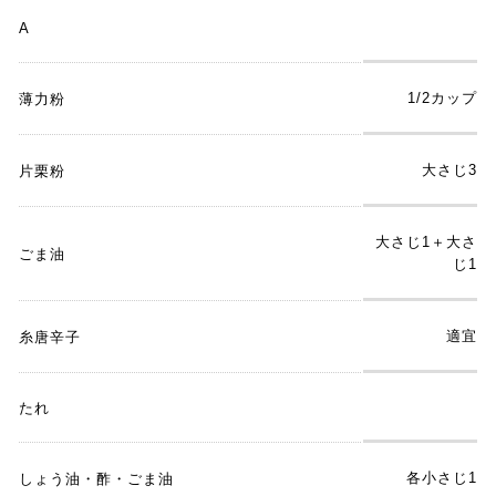
A
1/2カップ
薄力粉
大さじ3
片栗粉
大さじ1＋大さ
ごま油
じ1
適宜
糸唐辛子
たれ
各小さじ1
しょう油・酢・ごま油