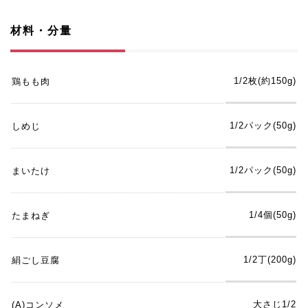
材料・分量
1/2枚(約150g)
鶏もも肉
1/2パック(50g)
しめじ
1/2パック(50g)
まいたけ
1/4個(50g)
たまねぎ
1/2丁(200g)
絹ごし豆腐
大さじ1/2
(A)コンソメ