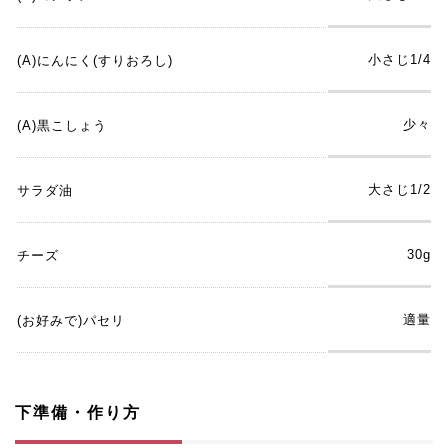
小さじ1/4
(A)にんにく(すりおろし)
少々
(A)黒こしょう
大さじ1/2
サラダ油
30g
チーズ
適量
(お好みで)パセリ
下準備・作り方