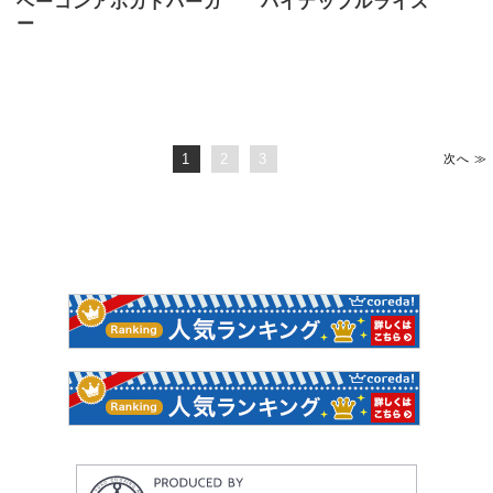
ベーコンアボカドバーガ
パイナップルライス
ー
1
2
3
次へ ≫