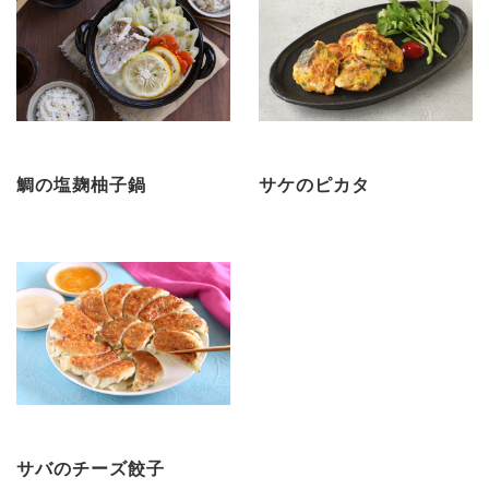
鯛の塩麹柚子鍋
サケのピカタ
サバのチーズ餃子