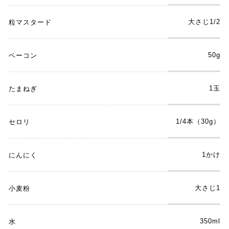
大さじ1/2
粒マスタード
50g
ベーコン
1玉
たまねぎ
1/4本（30g）
セロリ
1かけ
にんにく
大さじ1
小麦粉
350ml
水