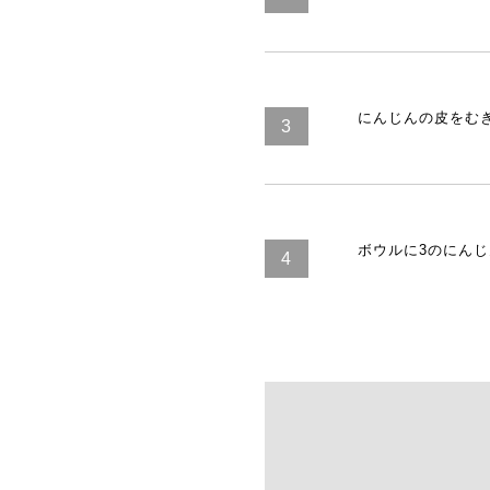
にんじんの皮をむ
ボウルに3のにん