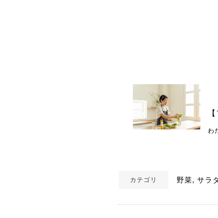
【
わ
野菜, サラ
カテゴリ