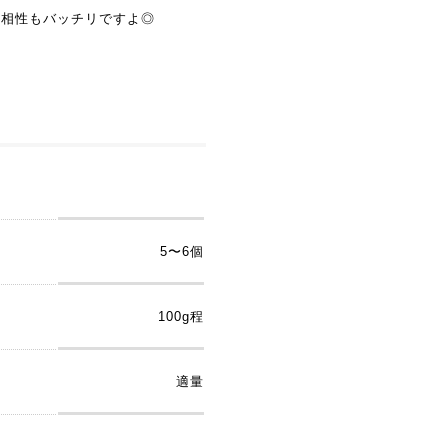
の相性もバッチリですよ◎
5〜6個
100g程
適量