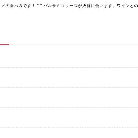
メの食べ方です！ ˆ ˆ バルサミコソースが抜群に合います。ワインと