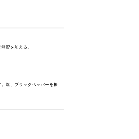
で蜂蜜を加える。
す。塩、ブラックペッパーを振