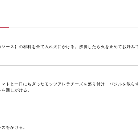
コソース】の材料を全て入れ火にかける。沸騰したら火を止めてお好み
トマトと一口にちぎったモッツアレラチーズを盛り付け、バジルを散ら
ルを回しがける。
ースをかける。