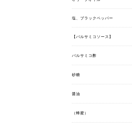
塩、ブラックペッパー
【バルサミコソース】
バルサミコ酢
砂糖
醤油
（蜂蜜）