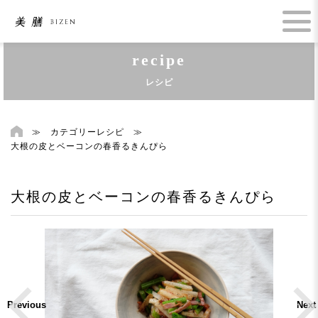
recipe
レシピ
≫
カテゴリーレシピ
≫
大根の皮とベーコンの春香るきんぴら
大根の皮とベーコンの春香るきんぴら
Previous
Next