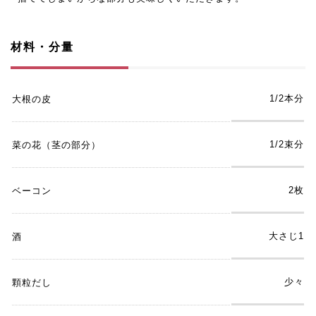
材料・分量
1/2本分
大根の皮
1/2束分
菜の花（茎の部分）
2枚
ベーコン
大さじ1
酒
少々
顆粒だし