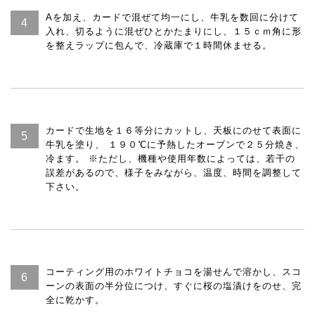
Aを加え、カードで混ぜて均一にし、牛乳を数回に分けて
入れ、切るように混ぜひとかたまりにし、１５ｃｍ角に形
を整えラップに包んで、冷蔵庫で１時間休ませる。
カードで生地を１６等分にカットし、天板にのせて表面に
牛乳を塗り、 １９０℃に予熱したオーブンで２５分焼き、
冷ます。 ※ただし、機種や使用年数によっては、若干の
誤差があるので、様子をみながら、温度、時間を調整して
下さい。
コーティング用のホワイトチョコを湯せんで溶かし、スコ
ーンの表面の半分位につけ、すぐに桜の塩漬けをのせ、完
全に乾かす。