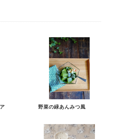
ア
野菜の緑あんみつ風