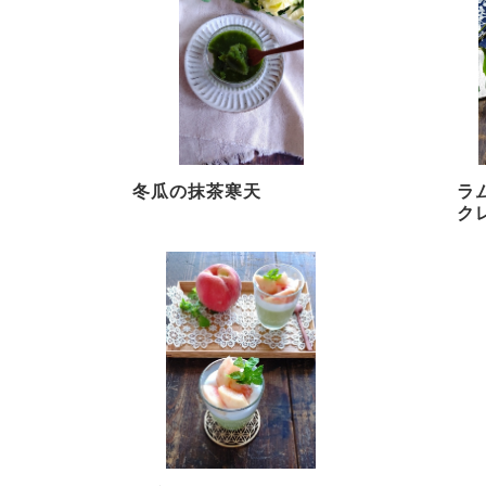
冬瓜の抹茶寒天
ラ
ク