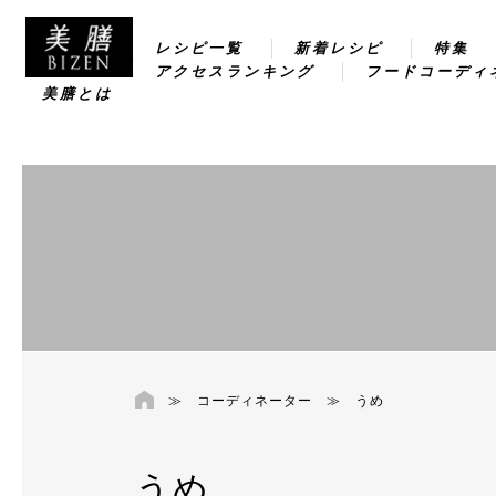
レシピ一覧
新着レシピ
特集
アクセスランキング
フードコーディ
美膳とは
≫
コーディネーター
≫
うめ
うめ