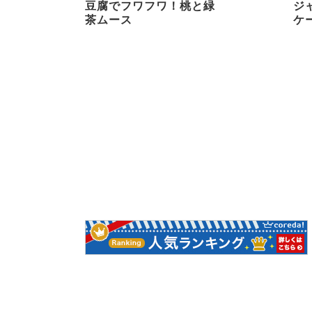
豆腐でフワフワ！桃と緑
ジ
茶ムース
ケ