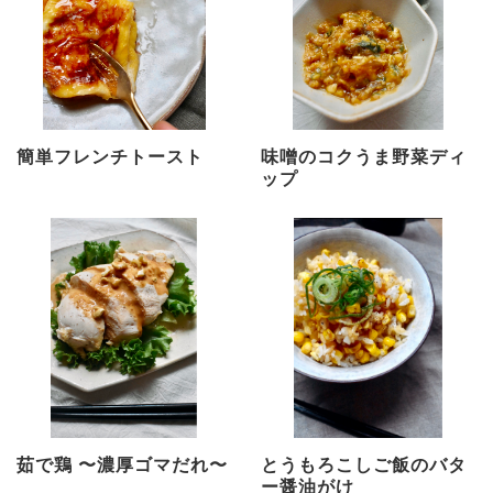
簡単フレンチトースト
味噌のコクうま野菜ディ
ップ
茹で鶏 〜濃厚ゴマだれ〜
とうもろこしご飯のバタ
ー醤油がけ