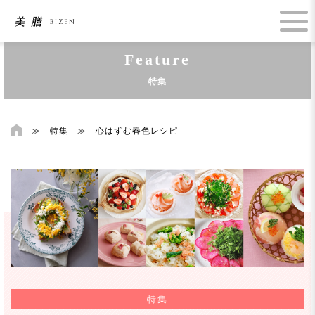
Feature
特集
≫
特集
≫
心はずむ春色レシピ
特集