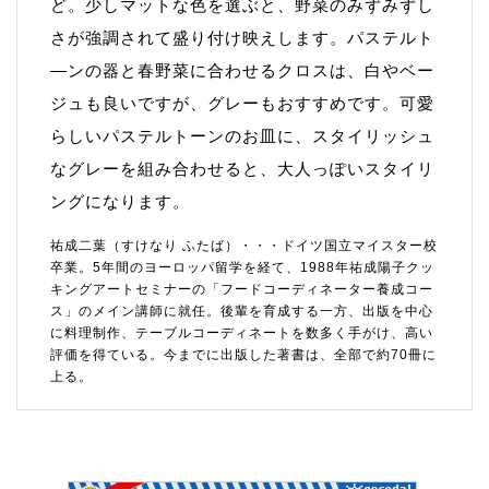
ど。少しマットな色を選ぶと、野菜のみずみずし
さが強調されて盛り付け映えします。パステルト
―ンの器と春野菜に合わせるクロスは、白やベー
ジュも良いですが、グレーもおすすめです。可愛
らしいパステルトーンのお皿に、スタイリッシュ
なグレーを組み合わせると、大人っぽいスタイリ
ングになります。
祐成二葉（すけなり ふたば）・・・ドイツ国立マイスター校
卒業。5年間のヨーロッパ留学を経て、1988年祐成陽子クッ
キングアートセミナーの「フードコーディネーター養成コー
ス」のメイン講師に就任。後輩を育成する一方、出版を中心
に料理制作、テーブルコーディネートを数多く手がけ、高い
評価を得ている。今までに出版した著書は、全部で約70冊に
上る。