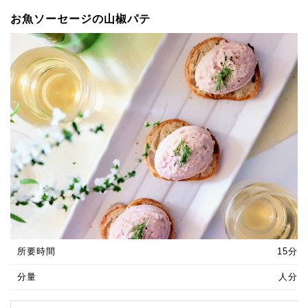
お魚ソーセージの山椒パテ
所要時間
15分
分量
人分