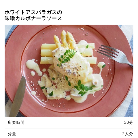
ホワイトアスパラガスの
味噌カルボナーラソース
所要時間
30分
分量
2人分